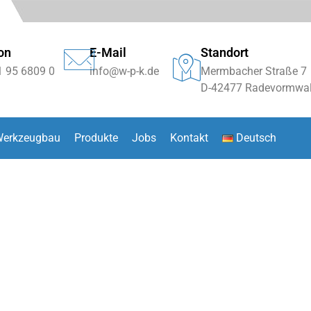
on
E-Mail
Standort
1 95 6809 0
info@w-p-k.de
Mermbacher Straße 7
D-42477 Radevormwa
erkzeugbau
Produkte
Jobs
Kontakt
Deutsch