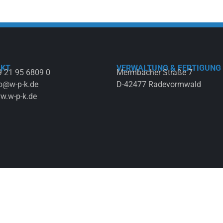
AKT
VERWALTUNG & FERTIGUNG
 21 95 6809 0
Mermbacher Straße 7
o@w-p-k.de
D-42477 Radevormwald
w.w-p-k.de